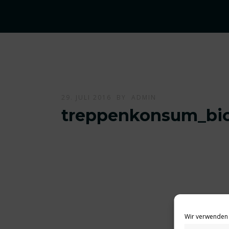
29. JULI 2016
BY
ADMIN
treppenkonsum_bio
Wir verwenden 